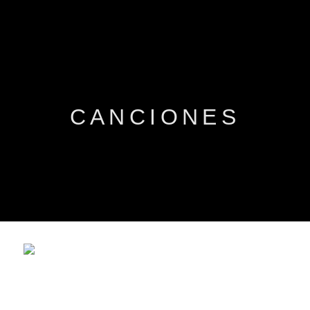
CANCIONES
SUBE MI ESCALERA
AUTOPRODUCIDO, 2018